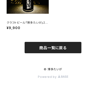
クラフトビール『博多たいが』24
本
¥9,900
商品一覧に戻る
© 博多たいが
Powered by