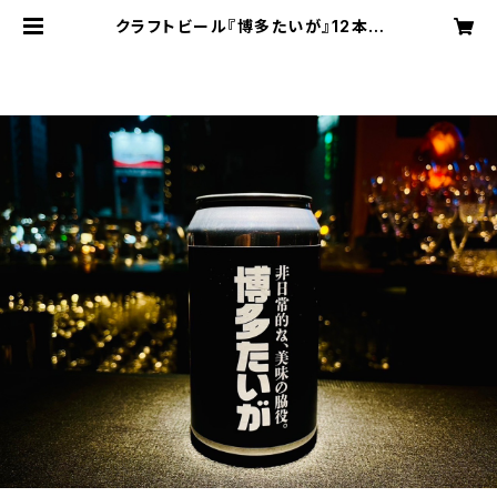
クラフトビール『博多たいが』12本 |
博多たいが